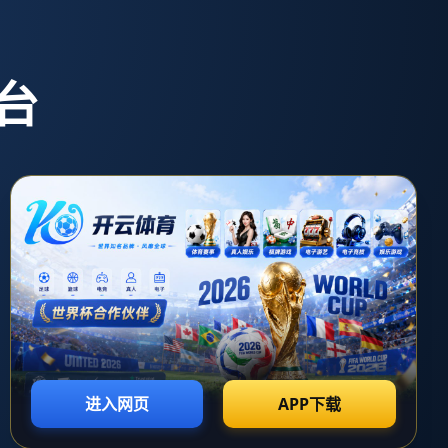
企业邮箱：admin@zhn-haixingsports.com
产品中心
新闻中心
联系方式