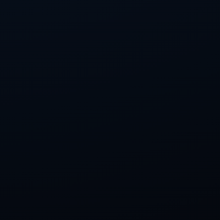
这里是标题
末页
道
海星体育