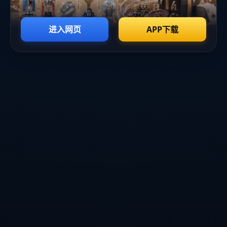
这里是标题
这里是标题
这里是标题
这里是标题