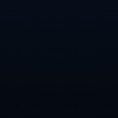
这里是标题
这里是标题
首页
上一页
下一页
联系电话：021-5184530 公司地址:福建省厦门市湖里区湖里街
ght 2024
海星体育-全球体育赛事直播与分析平台
All Rights by