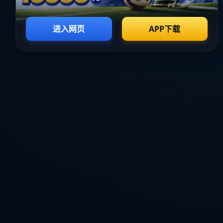
巴萨后场失误送礼 丹朱马单刀破门扳平
梅西加盟美职联合作收入分成 苹果与阿迪
达斯共推市场战略
深入解析世界杯买球攻略与注意事项
2026世界杯投注攻略与技巧解析
联系我们
电话：021-5184530
手机：13348803410