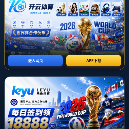
才能，逐渐赢得了俱乐部高层的高评价。然而，续约问题的筹备则取
决于他在接下来的赛季中的表现。本文将从四个方面探讨巴黎高层对
拉莫斯的满意程度及其续约与球员表现之间的关系。首先，我们将分
析拉莫斯在球队中的战术地位如何影响高层的看法；接着，探讨球员
的身体状态对续约决策的影响；随后，将关注他的领导能力对年轻球
员的促进作用；最后，讨论他在关键比赛中的表现如何左右高层的态
度。在这四个方面的分析基础上，最后将对拉莫斯的续约前景进行综
合评估。
1、战术地位与影响力
拉莫斯的战术地位在巴黎圣日耳曼的防线中尤为重要。身为中后卫，
他不仅负责防守对方的进攻，更在进攻中承担重要角色，时常利用头
球和远射威胁对方球门。高层对他的满意，部分源于他在战术布置中
的灵活性和有效性。
在球队需要发挥强大防守力量时，拉莫斯的经验使他能够组织后防
线，明确各队员的站位与任务。这种指挥能力让巴黎高层感到安心，
相信在拉莫斯的带领下，球队的防线能保持相对的稳定性。
此外，随着越来越多年轻球员的加入，拉莫斯在应对战术变化方面展
现了极高的适应能力。他的存在帮助球队建立了更为坚实的后防，这
为球队赢得了更多的信任和尊重。而这种信任也使他在续约谈判中占