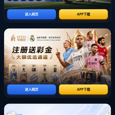
2、对球队的贡献
梅西的成功不仅体现在个人成就上，更多地体现在他为所在球队的巨
大贡献上。作为巴塞罗那的队魂，梅西数十年如一日，带领球队获得
了无数荣誉，包括西甲和欧冠等重要赛事的冠军，他的存在为巴萨带
来了转型与成功。
在俱乐部层面，梅西无疑是一个强大的核心。他的进攻组织、战术执
行力和临场发挥，使得整个球队的运作都围绕着他而展开。梅西总是
能在关键时刻挺身而出，无论是传球还是进球，他都能把个人价值最
大化，带动队友共同发挥，展示了他作为领袖的魅力。
此外，梅西还在年轻球员培养上起到了积极的作用。他在球队内的榜
样力量，不只为新一代球员提供了学习的机会，更是在潜移默化中传
承了巴萨的哲学和文化，这种精神力量让球队在更长时间内保持竞争
力。
3、全球影响力的扩展
作为球场上的明星，梅西所具备的全球影响力不可小觑。他不仅是一
名优秀的足球运动员，还是足球文化的传播者，带给了世界各地球迷
无穷的欢乐和感动。梅西在社交媒体上的影响力，使他成为了一种现
象，数以亿计的粉丝与他分享着每一个进球、每一场比赛的喜悦。
梅西的形象也不仅限于足球本身，他通过慈善事业，传递着关爱与希