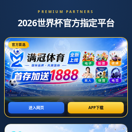
首页
>
新闻中心
新闻中心
公司新闻
行业动态
新闻中心
梅西荣膺球王称号完美继承贝利马拉多纳辉煌历史
作者：海星体育
发布时间：2026-07-07T08:29:22+08:00
点击：
梅西，在全球足球的舞台上，以其超凡的技艺和对足球的热爱，赢得
了“球王”的美誉。他不仅是现代足球的代表性人物，更是贝利和马拉