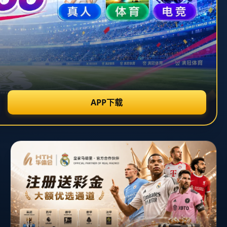
心
凯恩打进第54球超越鲁尼独享英
作者：海星体育
发布时间：2026-07-07T08:2
球历史上，哈里·凯恩的名字将永远铭刻。他在最近的比赛中打入了第54
凯恩的这个成就不仅体现了他个人的努力和天赋，也展现了英格兰足球的
，凯恩的个人表现及其职业生涯的背景；其次，鲁尼作为前任射手王的影
后，未来对于凯恩的期待以及他在国际舞台上的潜力。通过这些层面的深
职业生涯回顾
的职业生涯开始于托特纳姆热刺，在球队中，他凭借出色的表现逐步成长