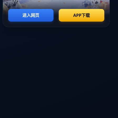
名字开始为人所知，并在接下来的赛季中逐步崭露头角。
握机会，还能通过远射和任意球为球队贡献进球。他不断提升
置。
目。他在大赛中的机敏表现，将自己打造成了球队的核心。多
球队付出了无数汗水。
家队的表现历久弥新，留下了深刻的印记。鲁尼的进攻意识、
标感和适应能力。他的进球不仅数量众多，更重要的是，他在
员之一。
赢得了球迷和评论员的赞誉，更在于他推动了英格兰足球的发
球员继续在国家队拼搏。
解。这一进球使得他在历史射手榜上独占鳌头，开启了新的历史
之后，将更加坚定自己的信心，明白只要努力，机会就会降
逐梦想的意义。