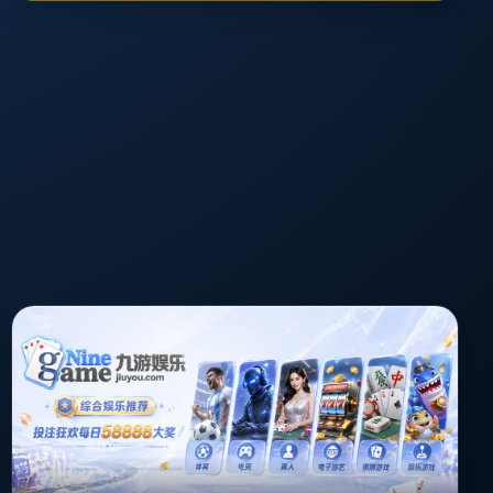
格兰队史射手王荣誉
9:22+08:00
点击：
个国家队进球，超越了前队长韦恩·鲁尼，独享英格兰队史射手
进步和变迁。本篇文章将从四个方面详细探讨凯恩的这一辉煌
响与遗产；第三，凯恩突破记录的意义及其对英格兰足球历史
入分析，全面展示凯恩超越鲁尼的里程碑意义。
为英超顶尖前锋。年轻时，凯恩透过租借的机会积累了宝贵的