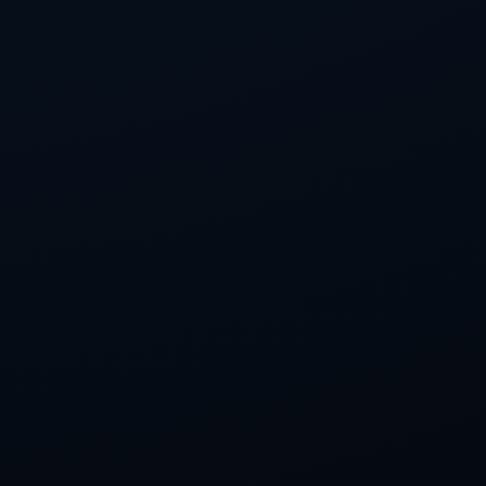
在国际赛场上的竞争力正在不断增强。过去的几年中，英格兰
他们在未来的比赛中，将成为更具威胁性的对手。
更大的责任，不仅要成为明星球员，更要引领年轻球员成长，
利与荣誉。
战术设置也可能围绕着凯恩的特点进行调整，以发挥他最大的
。
进球不仅是个人的胜利，也是球队更高荣誉的希望。期待在今
体现，更是英格兰足球整体提升的缩影。这一里程碑标志着凯
新的未来，这一成就将如火种一般，点燃足球热情，推动英格
世界令人瞩目的明星。期望他能在竞争激烈的环境中继续发光