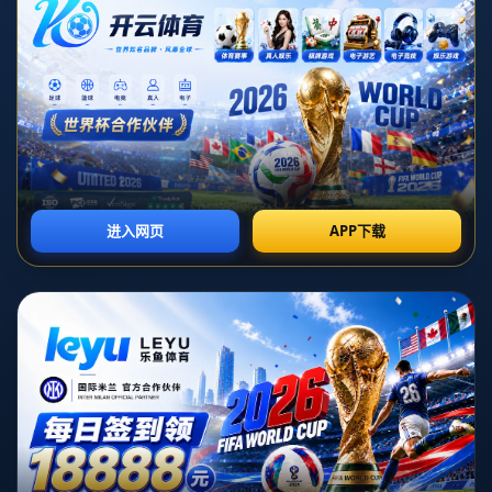
大利与法国的对决以点球决胜而著称，比赛关键时刻马尔基西奥与齐
达内的经典一头引发了全球热议。而在2010年南非世界杯决赛，西班
牙与荷兰都展现了高水平的足球技艺，西班牙凭借伊涅斯塔的加时进
球捧得了他们的首个世界杯冠军。本文将从四个方面进行深入分析，
包括经典瞬间回顾、战术与技术分析、球员表现及对未来的影响，以
全景式的视角回顾这两场比赛，呈现他们在足球历史上的重要地位。
1、经典瞬间回顾
2006年世界杯决赛中，一个极具戏剧性的瞬间是齐达内的头顶，成为
整个比赛的高潮。齐达内在比赛最后阶段对马尔基奥尼的冲突中，因
一头撞击被红牌罚下。这一幕不仅影响了比赛走势，也成为齐达内职
业生涯的终点，令人深感遗憾。他的离场使得法国在心理和战术上都
受到重大打击。
而2010年南非世界杯决赛同样也不乏经典瞬间。伊涅斯塔的致命一击
发生在加时赛的第116分钟，那一刻，西班牙全队的期待与压力瞬间
化为狂喜。伊涅斯塔在场上沉着冷静，他的进球不仅帮助西班牙捧
杯，更是对数年磨难的回报。这是一个技术与情感交织的瞬间，标志
着西班牙足球的新时代。
两场比赛中的经典瞬间，不仅影响了当场比赛的结果，也深刻影响了
整个足球界。在2006年，齐达内用心并用情带领法国队走到决赛，而