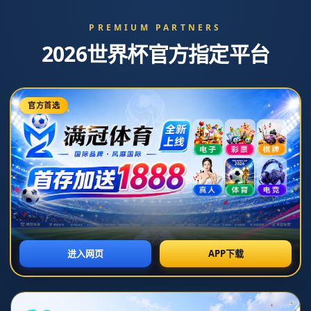
首页
>
新闻中心
新闻中心
公司新闻
行业动态
新闻中心
2006年与2010年世界杯决赛经典瞬间回顾与全场精彩赛事分
析
作者：海星体育
发布时间：2026-07-07T08:29:22+08:00
点击：
2006年与2010年世界杯决赛是足球历史上两场具有里程碑意义的重
要赛事。2006年德国世界杯决赛在柏林的奥林匹克体育场上进行，意