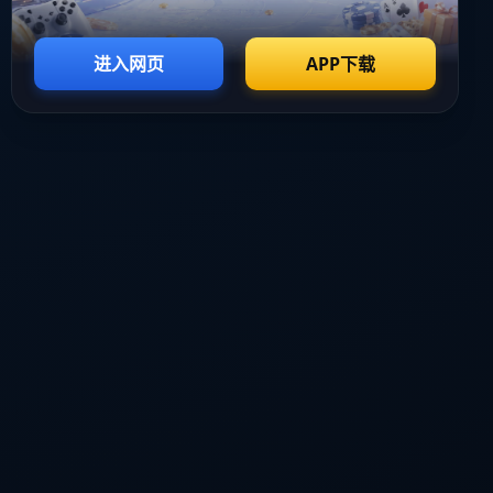
比赛和强烈的竞争压力是其职业发展的关键。巴萨教练组希望
这方面的表现依然欠缺。
是在与强队交锋时，展现出对胜利的渴望和拼搏的精神，以回
迅速找到空间，并通过个人技术撕开防守。然而，正是由于其
进行评估的原因之一。
，在巴萨这样一支需要传控并重的球队中，年轻球员的短暂失
时，融入团队战术，是挑战之一。
为结果，需要更多的实战经验与教练组的指导配合。
，这一决策意味着球队乐于支持年轻才俊的成长。管理层认
更快成长。
他们意识到，在激烈的竞争环境中，年轻球员容易受到压力影
还安排了丰富的训练课程，针对菲利克斯的短板进行有针对性
一段时间的积极调整和磨砺，菲利克斯有望在未来的大赛中大