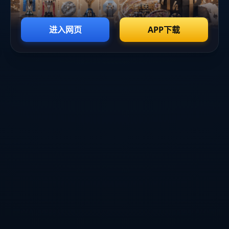
组也对菲利克斯的适应能力产生了怀疑。作为年轻球员，能够适应高强度
地融入球队文化，以及和队友之间建立更好的默契与配合，但菲利克斯在
的期待与压力，菲利克斯需要在接下来的比赛中展现出自己的能力，尤其
质疑。
斯的技术特点解析
灵活的突破能力和出色的控球技术而闻名。他在突击对方防线时往往能够
不足，他在关键时刻经常选择不当，错失良机。这一点也正是教练组对此
，菲利克斯具有出色的想象力和创造力，能够通过传球来创造机会。然而
成严重的后果，尤其是在高强度对抗中。因此，如何在保证个人发挥的同
斯的技术特点，可以看出他拥有成为顶级前锋的潜质，但如何将潜质转化
的信任与支持
对菲利克斯的表现提出了质疑，但巴萨管理层依然选择信任这位年轻球员
斯的潜力是不可估量的，他们希望通过给予他更多的机会与信任，促使他
任不仅体现在对菲利克斯的首发机会上，也体现在对他心理状态的关心。
理层积极采取措施，帮助菲利克斯调整心理状态与比赛节奏。此外，巴萨
支持在足球界并不常见，尤其是在成绩竞争异常激烈的环境中。相信经过