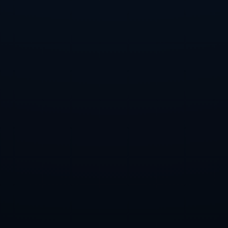
足球环境。
望与挑战
带来了一个新的起点，拜仁的管理层将面临诸多挑战与机遇。新任管理层
在不断变化的足球世界中，拜仁必须找到适合自身特点的新出路。
人将施加新的思维与方法，将俱乐部推向新的高度。这要求新管理层在保
还需关注球队的国际化发展，如何在全球化的背景下吸引更多国际球员和
但如何在激烈的竞争中保持领先地位，仍然需要新的管理团队的智慧与决
标志着拜仁慕尼黑进入了一个新的阶段。这一变化不仅仅是管理层的更替
诸多成就与挑战，为后续的管理层提供了宝贵的教训。
的管理层需要谨慎而深入地评估赫尔时代的成功与失败，建立起新的战略
适应，拜仁才能延续其辉煌的历史，继续在顶级足球舞台上争光发热。
岁C罗坚持为葡萄牙贡献力量退出不事先通知任何人