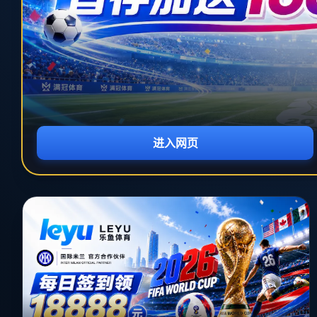
首页
>
新闻中心
新闻中心
新闻中
公司新闻
行业动态
本文旨在探
新闻动态
键角色。他
化的影响以
全程观看CCTV5直播男篮世界杯赛事
1、赫尔的
赫尔的管理
每个人都有
亚冠-陈威12次神扑 上海海港客场0-0战平
柔佛新山