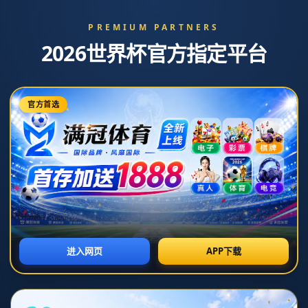
首页
>
新闻中心
新闻中心
公司新闻
行业动态
新闻中心
大马丁因禁赛惹争议 阿足协强烈反对FIFA决定引发热议
作者：海星体育
发布时间：2026-07-07T08:29:22+08:00
点击：
近年来，足球界屡屡引发争议的禁赛事件再次成为焦点。大马丁的禁
赛决定不仅影响了球员个人的职业生涯，也将阿根廷足协推至了舆论