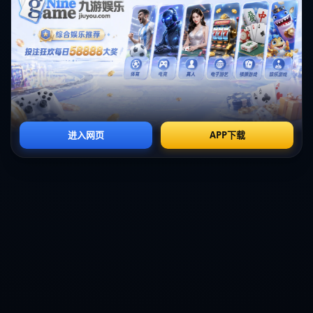
则。
总的来说，未来足球运动的管理和规则制定将需要更多涉及各方利益
的讨论，以期达到更为公正和透明的治理模式。
总结：
大马丁因禁赛引发的争议不仅让我们看到足球界规则实施的重要性，
也揭示出对球员权益的关注正在日益增加。阿根廷足协的强烈反对表
明了国家足协在面对不公决策时的坚定立场，同时也为其他国家的足
协树立了榜样。
未来，如何平衡运动公平性与球员权益保护将会是各大足球组织亟待
解决的课题。此次事件的后续发展，值得我们持续关注，可能会为国
际足坛带来新的变革。
上一篇:
阿莫林离队后葡萄牙体育四连败 曼联遭遇两连败局面严峻
下一篇:
今晚英超曼联免费直播全程观看指南及精彩前瞻分析
联系电话：021-5184530 公司地址:福建省厦门市湖里区湖里街道
Copyright 2024
海星体育-全球体育赛事直播与分析平台
All Rights by
海星体育