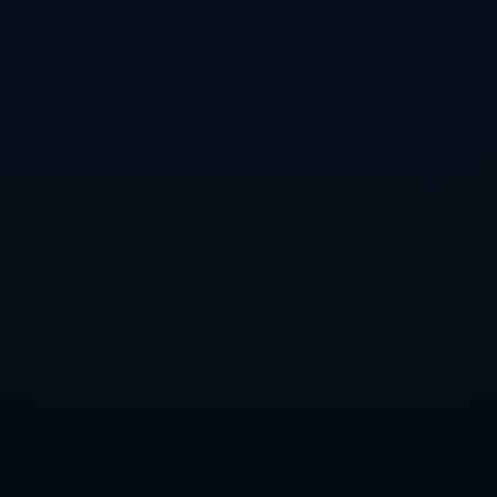
在三球领先的情况下，多特蒙德开始有意识地进行轮换和节奏控制，
主帅通过调整人员结构保持中场硬度的也将部分主力提前换下，为接
下来的联赛与杯赛留力。即便如此，多特在防守端并没有出现明显的
松懈，后防线依旧保持紧凑站位，门将的出击与高空球处理也相当稳
健，几次里斯本竞技的远射和禁区内尝试都被化解。客队虽然在最后
阶段加大了进攻投入，希望至少扳回一城挽回些许颜面，但无论是在
个人能力还是整体配合上，面对状态正佳的多特，他们始终难以找到
真正撕开缺口的办法。随着主裁判吹响终场哨声，记分牌上的3-0定
格，宣告这是一场从场面到比分都极具说服力的胜利。
从整场比赛来看，多特蒙德在进攻端展现出多点开花的特点，同时在
防守层面也体现出整体性与纪律性。布兰特的两次助攻不只是简单的
数据堆砌，更是球队传控体系中的枢纽体现，他在中前场调度、转移
和直塞方面的能力，为多特的多线进攻提供了支撑。吉拉西一传一
射，继续保持高效的禁区终结效率，与此同时还能通过做球和牵制为
队友创造机会，证明自己不仅是“终结者”，也是进攻链条中的关键一