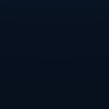
下半场易边再战，里斯本竞技被迫提高防线，力图通过更靠前的逼抢
缩短与对方的距离，争取通过前场的拼抢直接制造机会。这样的调整
既是机会也是风险。多特蒙德在应对之道上非常清晰，他们主动在控
球时稍作收缩，利用更多的短传和横向移动消耗对手体能，一旦发现
里斯本竞技防线站位前压过深，就立即寻求打身后球。布兰特继续承
担着串联进攻的重任，他在中圈附近经常回撤拿球，然后用极具穿透
力的直传或长传发动进攻。随着比赛时间推移，多特在中场争夺中的
优势愈发明显，成功地控制了比赛的节奏和走势。
比赛进入到下半场中段，多特蒙德终于再度找到破门良机。一次前场
看似并不算太有威胁的组织，却在布兰特脚下变得异常致命。这名德
国中场在接球后并未急于送出直塞，而是通过连续的带球调整和假动
作晃开了防守球员，随后在禁区前沿送出一脚极具想象力的挑传。里
斯本竞技后防在盯人与协防之间犹豫不决，导致禁区中路出现了瞬间
的空档，多特球员迅速前插抢点完成射门，将比分锁定为3-0。虽然
这粒进球在数据统计中同样记在布兰特的助攻名下，但更重要的是它
体现出他对比赛节奏和空间变化的精准把握，也进一步巩固了其本场
最佳球员的表现。