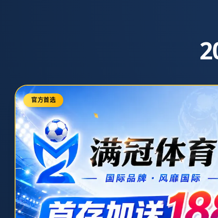
咨询热线：021-5184530