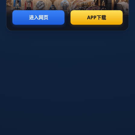
是否专业的重要指标。优质平台一般会提供从标清到超清乃至4K的多档
让你在进球瞬间不会比弹幕晚半拍。很多热门世界杯直播app还加入了战
球迷而言，这些扩展信息比单纯看比分要精彩得多。与此版权合规也是必
跳转等骚扰，保证观赛过程更专注更安全。
直播app的核心看点与亮点功能
迷欢迎的热门世界杯直播app，大多在产品逻辑上形成了一些共性。首先
联赛等比赛，实现“看球不换app”，对重度球迷极具吸引力。其次是多
上在家看首发阵容，出门后用手机接着看下半场，而且支持错峰观看与精彩
嘴频道、球星客串等个性化内容，部分赛事甚至提供AI解说与数据驱动的
想错过关键情节的用户非常友好。
一位上班族球迷的观赛体验进化
的上班族球迷小林为例，就能看出热门世界杯直播app如何改变观赛方式
台刷别人发的进球集锦，错过完整比赛的紧张节奏。后来他开始尝试世界杯
上，他用流量观看上半场直播，通过弹幕互动与赛况图表随时了解控球率
在回家路上集中观看关键片段。对小林来说，真正吸引他的并不仅是“能看
，并且通过社区话题区与聊天室参与讨论，不再是一个“默默看球的人”。