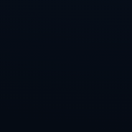
近年来，不
推荐可能感