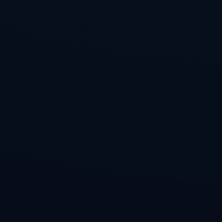
世界杯直播
费结构是否
仍能观看大
球迷的需求
入，同时仍
技术加持下