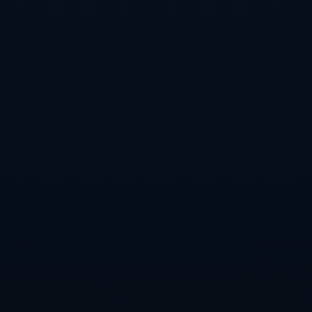
属于内容成本极高的领域，热门世界杯直播app往往采用会员订阅、广告
透明合理。成熟平台通常会将会员与非会员的权益区分清楚，例如会员可
部分赛事，只是在清晰度或功能上稍有限制。另一些平台则通过道具打赏
。在选择app时，建议关注其是否存在“强制入会才能看关键比赛”或过
兼顾普通用户体验的平台，往往更适合在世界杯这样的大赛周期里长期使
的沉浸式世界杯直播体验