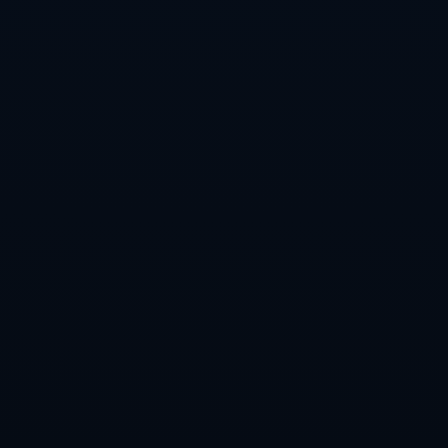
少热门世界杯直播app开始引入AI算法、云计算、AR特效等新技术，进
兴趣的球队、战术分析视频和经典比赛回放，让新球迷也能快速“补课”。