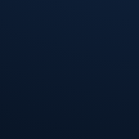
邮箱：admin@zhn-haixingsports.com
互动功能让
地址：福建省厦门市湖里区湖里街道
相比传统电
以一边看球
援榜与球队
和活跃度，