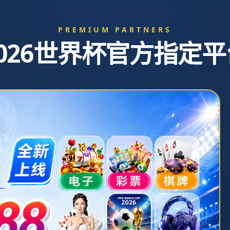
网站首页
关于我们