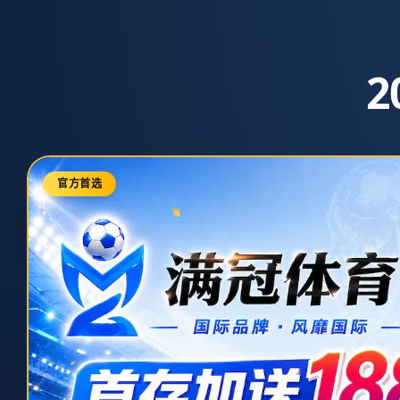
咨询热线：021-5184530