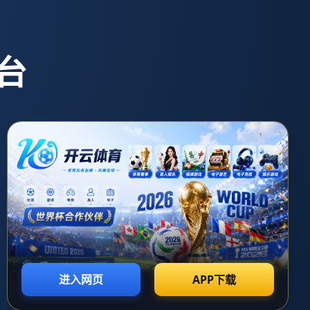
企业邮箱：admin@zhn-haixingsports.com
产品中心
新闻中心
联系方式