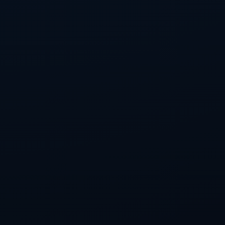
明显弹窗提示，说明相应风险；还有的平台会在历史投注数据
出策略性提醒，并适度引导用户分散风险。相较之下，那些对
心。
此界面交互和新手引导功能的重要性不容忽视。优秀的平台往
时提供新手模式与专业模式切换。新手模式中，只展示基础玩法和