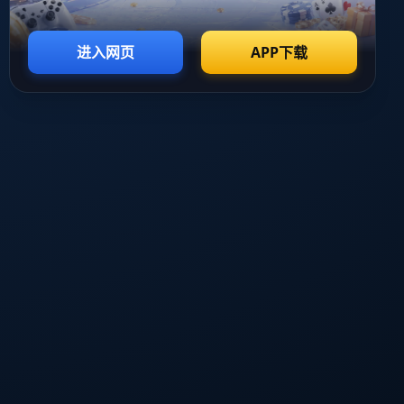
玩家而言缺乏策略空间；而进阶平台不仅玩法齐全，还会对玩
降低新手理解门槛。
旁提供简短说明，甚至用动态图示例说明让球盘、亚洲盘如何
的页面，虽然项目看似齐全，却让用户时刻担心“我到底买的
做法是提供比分、红黄牌、角球数等实时刷新数据；进阶平台
并通过可视化图表展示。通过这些信息，用户可以更合理地调整
平台往往支持自行配置提醒：比如当某场比赛的总射门数超过
，只提供简单比分提醒的平台，在实时互动上明显落后，用户
荐是否有依据、是否可解释”上。部分平台只给出“今日热门推
之下，更成熟的平台会给出清晰的分析链条，例如：
基于最近10
数据对比图。