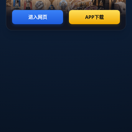
球和球员相关选项等。一些平台只提供基础胜平负，看起来简单，但对老
化整合，例如将热门球星进球、球队晋级、总进球数组合成“串关套餐”，
有一个细节容易被忽视——投注逻辑的可解释性。优秀平台会在下注按钮
户在下单前真正理解赔率背后的含义。反观一些仅用符号和缩写堆砌玩法
这直接影响玩法的可用性和信任感。
赛事可视化体验
平台的竞争，很大程度上已经转向实时数据与比赛可视化能力。基础版的
球率、射门次数、危险进攻指数、预期进球值xG等更细颗粒度的数据，
而不是单纯“看比分猜走势”。
对比中，“动态事件推送”是一个差异显著的维度。较为先进的世界杯投注
提醒用户关注大小球盘，当热门球队落后时推送反超赔率变化。相比之下
短时间内的赔率窗口。
算法模型差异
析技术发展，智能推荐成为世界杯投注平台的标配，但差异也恰恰出在“推
率方案”，却不说明逻辑来源，这样的推荐很容易被用户视作纯营销。相比
、两队伤停情况、即时指数变化，模型给出主队不败概率达72%
，并附上