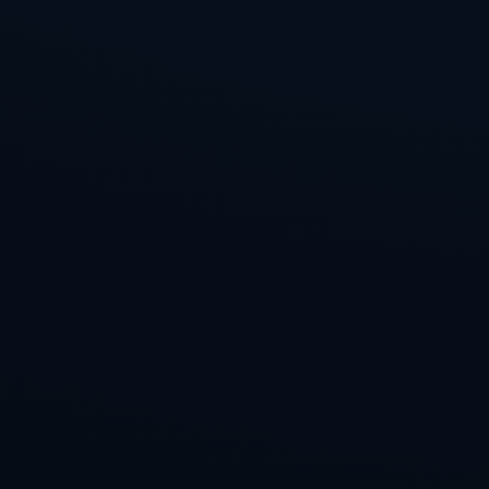
更值得关注
基础上提供
风险只字不
用户界面交
世界杯人群
往采用模块
简化赔率，