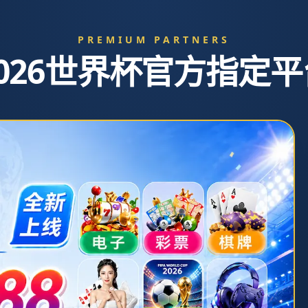
网站首页
关于我们