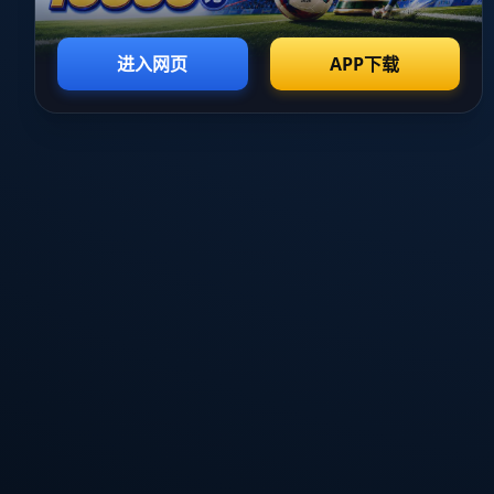
半全场、角
贺英超的创业之路与商业成就探秘引领时
法进行场景
代的成功企业家故事
功能对比时
结算，让用
免费观看世界杯十二强直播，全程高清赛
是什么”，
事！
实时数据与
世界杯投注
世界杯直播免费观看高清完整版在线
则会加入控
滚球策略，
2023世界杯官方下注网站入口推荐
在功能深入
一定阈值时
很难捕捉到
联系我们
智能推荐与
随着数据分
电话：021-5184530
荐”“高胜
手机：13348803410
场交锋数据