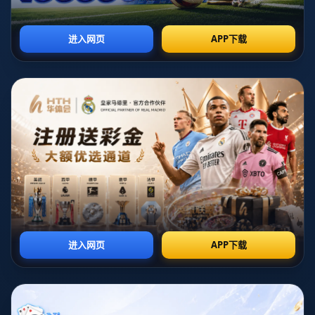
实时更新 并配备 一键串关 快捷筛选热门盘口 赛前赛中数据对比 等
功能 对于习惯使用手机的用户 来说 是否具备安卓和iOS双端客户端
是否支持消息推送 提前提醒开赛 也会直接影响使用黏性
在挑选被称为 世界杯最佳买球软件 的工具时 赔率与盘口深度是另一
个绕不开的话题 不同平台往往采用不同的数据供应商 有的主打 主流
欧赔亚盘大小球 有的则专注于 角球牌数球员数据盘口 等更加细分的
市场 对老玩家来说 能否快速对比不同公司的赔率差异 抓住更有价值
的赔付点 是判断软件专业度的关键 一些平台会内置简单的 赔率曲线
图 实时成交量变化 辅助判断市场方向 也有软件提供历史对战数据和
盘路统计 例如 通过查看某支球队在世界杯预选赛阶段的赢盘率 进球
分布 以及与同样风格对手的交锋记录 来辅助决策 这类数据服务在大
赛期间非常实用
在功能层面 不少被推荐进入 2022世界杯买球软件大全 的平台都开始
加入更全面的数据中心和资讯模块 比如在赛事页面中同步球队战术风
格 伤停名单 赛程密度与气候影响等信息 以此帮助用户建立更完整的
比赛预期 有的平台还会推出 AI数据分析模型 对关键场次给出概率预
测 例如 模型通过对比球员状态 世界杯赛制 以往大赛经验等因素 评
估某强队小组赛出线概率 当然 任何算法推荐都不应被视作稳赚指南
更合理的使用方式是在自有判断基础上 作为辅助参考