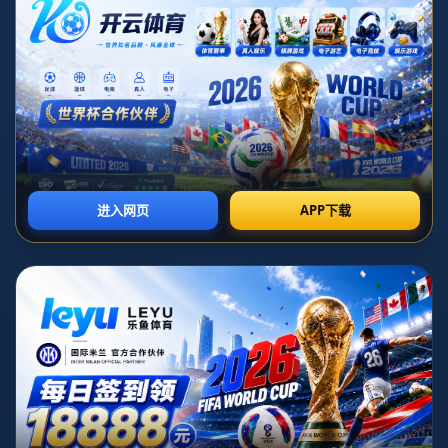
自己。有人追求高清不卡，有人更在意解说和氛围，还有人需要多终
端同步、回看功能、战术分析。要在众多世界杯直播网站中找到那个
最契合自己观赛习惯的平台，就像在群星中挑出最亮的一颗，需要标
准、对比和一点经验。
一 选择世界杯直播网站的核心标准 想要从全网直播平台中筛选出“最
佳”，先得给自己设定一套简单但实用的标准。一般而言，可以从以下
几个维度快速判断一个网站是否值得长期使用 首先是清晰度与流畅
度。一场世界杯比赛如果画质模糊、频繁卡顿，再精彩的进球也会失
色。真正优质的平台至少应支持1080P甚至更高分辨率，并具备智能
自适应码率功能，在网络波动时依然尽可能保证观看体验。 其次是版
权与稳定性。世界杯是严格版权赛事，拥有正规转播权的平台，往往
在信号源质量、技术投入、服务器冗余方面更可靠，比赛过程中临时
“黑屏”“封源”的概率大大降低。选择有官方合作或转播授权的平台，
是保证整个赛季安心看球的基础。 再者是多终端支持。很多球迷在家
用电视、在路上用手机、在办公室用电脑，切换场景越来越频繁。一
款优秀的世界杯直播网站通常会提供网页端 客户端 手机端 甚至智能
电视App，并支持账号同步和收藏功能。 互动与功能性也非常关键。
弹幕 评论区 实时技术统计 多视角直播 解说语言切换 这类功能虽然