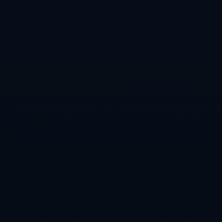
六 打造属于自己的世界杯观赛系统 真正的“全网最佳世界杯赛事直播
网站推荐大全” 并不是简单罗列几个名字就能完成的 它更像是一套为
不同球迷量身定制的观赛系统搭建方案 如果你重视家庭观赛氛围 可