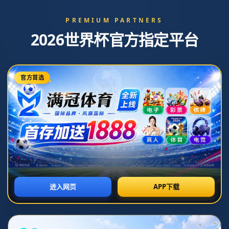
首页
>
新闻中心
新闻中心
公司新闻
行业动态
新闻中心
全网最佳世界杯赛事直播网站推荐大全
作者：海星体育
发布时间：2026-07-07T08:29:22+08:00
点击：
全网最佳世界杯赛事直播网站推荐大全背后隐藏的，其实是球迷在数
字时代的一种“观赛焦虑”：选择很多，却不知道哪个平台才真正适合