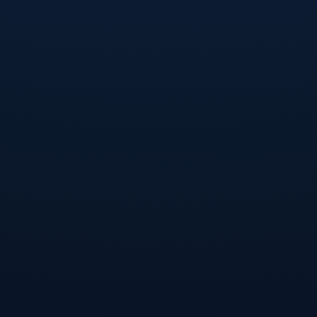
三 典型使用场景解析 帮你精准匹配平台 不同球迷的观赛路径，实际
上就是不同平台的最佳适用场景。为了帮助更清楚地筛选，下面结合
三个典型用户画像做简单分析 案例一 王先生 是上班族 家中有大屏电
视 晚上回家固定看球。他的诉求是高清稳定 支持电视端 客厅观赛体
验强。对他来说 综合视频平台或获得世界杯官方转播权的视频网站是
最优解 大屏App+遥控操作 配合家人一起观赛 既方便又舒适。而且
这类平台的时间轴拖动 回看功能完善 即使加班错过上半场 也能随时
从进球节点追上进度。 案例二 刘同学 是大学生 喜欢和同学一起在寝
室边看球边刷弹幕。她更看重的是互动氛围 解说有趣 弹幕活跃。对
她而言 互动社区型直播网站更合适 有热门场次的“房间” 话题标签和