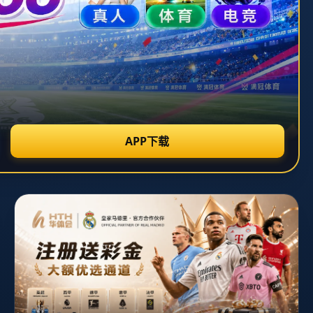
心
世界杯最佳买球平台
作者：海星体育
发布时间：2026-07-07T08:2
买球平台推荐榜单解析与避坑指南
来临时,几乎所有球迷都会被点燃激情,除了关注赛场上的进球和悬念,怎
了很多人关心的问题。尤其是新手,一旦被各种所谓“内部推荐”“稳赢方案”
,其实真正想知道的是 哪些平台更加可靠 以及 应该用什么标准去判断。与
帮助你看懂推荐榜单背后的逻辑。
界杯最佳买球平台推荐榜单这个概念