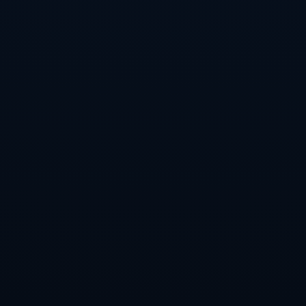
身需求选择合适平台
优质的平台中,不同类型用户的“最佳选择”也不完全相同。与其追求所谓绝
偶尔下注的休闲玩家,重点是界面简单 明细清晰 有基础的赛果玩法即可,不