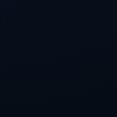
对第一名,不如找到与你个人习惯最匹配的那一档。 对于只在
必追求复杂盘路; 对于喜欢数据分析和多盘口组合的老玩家,则