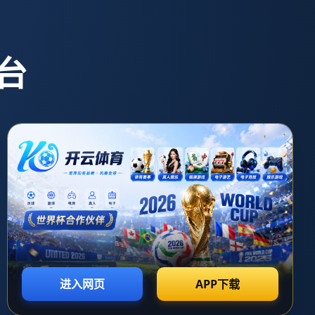
企业邮箱：admin@zhn-haixingsports.com
产品中心
新闻中心
联系方式