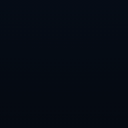
丰富度 实时数据以及多终端支持。 一个常见的误区是 盲目追求所谓“高返
理的赔率加上稳健的资金管理,比任何一份“爆冷推荐名单”都可靠得多。
风险控制同样重要
何推荐,世界杯买球本质上仍然是一种高波动的风险行为。即便选择了相对
定几条简单原则 一 为世界杯单独设定预算 只用可承受损失的闲钱参与 二
是盲目迷信所谓“专家内幕”。 曾有资深球迷分享自己的经历 世界杯期间连
利和本金全部亏光。事后复盘才发现,自己虽然选了还算正规的平台,但最
乏理性,风险依然巨大。
如何更聪明地利用推荐榜单
最佳买球平台推荐榜单”当作参考工具而非“成功指南”,是更稳妥的做法。
前文所提的 安全性 专业性 体验感 三大维度进行二次对照。如果某个平
客服有效回应 那它才真正值得列入你的备选清单。反之 即便某个平台被某篇
方面存在明显问题,就应果断掉头。真正聪明的球迷,不是找到所谓“唯一正
都能更加从容地面对琳琅满目的平台选择和五花八门的推荐榜单。