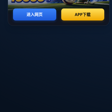
标，欧冠34场不败纪录告终
市面上常见
主要集中在
感则包含界
全面解析世界杯滚球玩法技巧与攻略
安全合规始
在所有评价
全面解析历届世界杯比分记录详情
息”吸引玩
询相关执照
陈雨菲攻防俱佳闪耀苏迪曼杯半决赛五佳
球
例 不少用
“风控异常
专业性决定
如何购买英超球票的有效途径与方法解析
除了安全,
选赛 热身
联系我们
较成熟的数
上,有用户
电话：021-5184530
“赔率错误
高水位”。
手机：13348803410