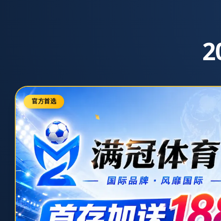
咨询热线：021-5184530