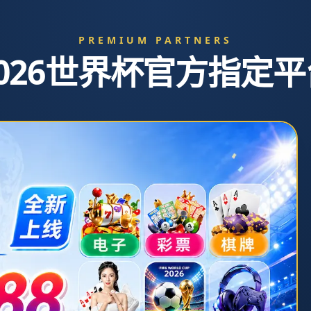
网站首页
关于我们