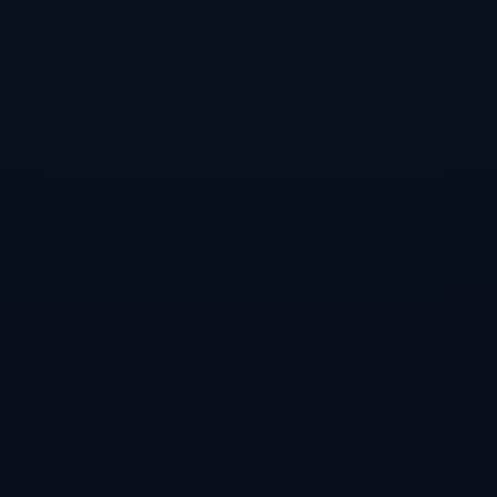
界范围内较为统一的黄金观赛档。对于许多球迷来说，这不是一场简
单的球赛，而是为期近一个月的足球盛宴的高潮与总结。决赛前球队
一般可以获得四到五天的准备期 这在紧凑的世界杯赛程里已经极为难
得，也使得教练组有时间进行针对性布置和心理疏导。
冬季世界杯对时间与赛程的特殊影响
2022世界杯被安排在11月至12月举行，是考虑到卡塔尔夏季高温难
以保障运动员和观众的安全与体验。冬季举办对赛程时间的影响主要
体现在两个方面 一是当地气温相对温和，允许在下午到深夜连续安排
多场比赛 二是必须在欧洲各大联赛的冬歇或短暂停摆期间完成全部赛
事，以减少联赛和国家队之间的冲突。这种赛程压缩使得世界杯前的
备战周期大大缩短，许多球队直接从俱乐部节奏切换到世界杯模式。
这对战术磨合稳固的球队更为有利 比如以传控体系或防守反击体系见
长的队伍往往能更快适应节奏，而高度依赖复杂战术演练的球队则可
能受到时间不足的影响。