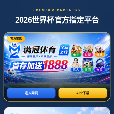
首页
>
新闻中心
新闻中心
公司新闻
行业动态
新闻中心
2022世界杯比赛时间及赛程详情解析
作者：海星体育
发布时间：2026-07-07T08:29:22+08:00
点击：
2022世界杯时间安排与赛程看点解析
卡塔尔世界杯不仅是首次在中东举办的世界杯，也是首次整体比赛时