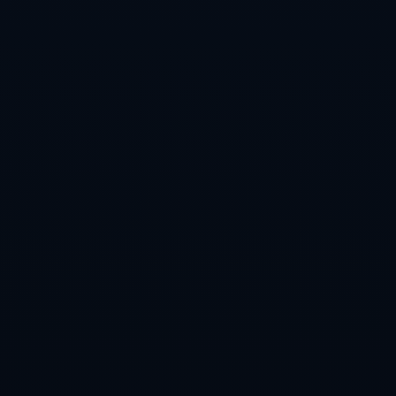
队的比赛 例如小组赛的焦点战以及淘汰赛阶段的每一场。这反过来提
升了高关注度场次的收视集中度 也让赛程设计者更加重视黄金时段对
顶级对决的倾斜。
经典对决中的时间与赛程因素案例
如果把2022世界杯当作一部有清晰时间线的剧集，那么一些经典比赛
就是其中被重点标记的节点。比如小组赛中日本对德国的逆转，只是
该小组第三比赛日中的一场，但由于被安排在较为适中的夜间档，使
得大批亚洲球迷得以实时见证爆冷。又如阿根廷在决赛中的表现，很
大程度上得益于此前淘汰赛阶段合理的体能分配和轮换策略，他们并
没有在前几轮被拖入过多加时，从而在决赛中保持了足够的冲击力。
再以摩洛哥为例，这支黑马球队从小组赛一路杀进四强，期间多次在
晚间档和凌晨档登场。紧凑赛程下的多场硬仗考验的是全队替补深度
与恢复能力 特别是在连续遭遇西班牙 葡萄牙后，球队仍能在半决赛
对阵法国时展现顽强斗志，从侧面说明了合理利用每一次间歇日的重
要性。对于教练来说，赛程表不仅是时间安排，更是体能和心理管理
的蓝图。