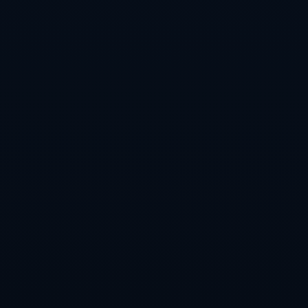
冬季开赛也影响了球迷的观赛习惯。以往夏季世界杯往往伴随着深夜
啤酒烧烤的氛围，而2022年大量比赛集中在深夜或凌晨，许多人需要
在工作 学业与观赛之间做取舍。一些球迷选择只看关键对决和热门球