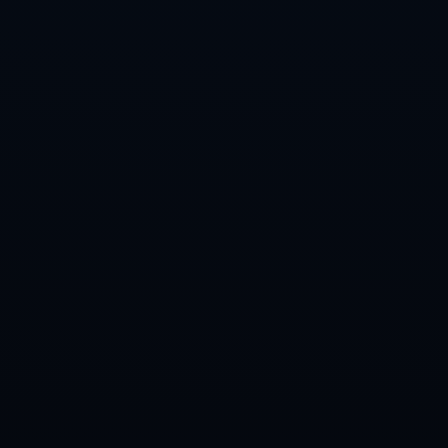
上一篇:
世界杯竞猜平台使用指南：从入门到精通的全攻略
下一篇:
“世界杯投注在哪投注的？靠谱平台推荐”