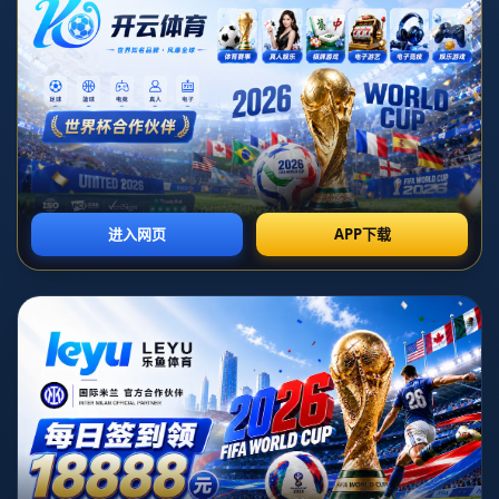
也会迅速升温。从洲际强队的生死大战,到冷门频出的弱旅翻盘,预选
赛阶段常常比正赛更具悬念,也因此成为各类下注平台争相发力的焦
点。然而,面对数量庞杂、质量参差不齐的世界杯预选赛下注平台,如
何挑选一个安全可靠、赔率合理、玩法多样的渠道,就成了很多玩家最
关心的问题。本文将围绕“全面解析世界杯预选赛下注平台推荐”这一
主题,从平台资质、赔率体系、玩法深度、数据支持与风控设置等角度
展开,帮助你在理性前提下做出更稳妥的选择。
要想看懂世界杯预选赛下注平台的真实水平,第一步就是审视平台是否
合法合规。通常来说,一个值得考虑的体育博彩平台,至少应持有欧美
或亚洲主流博彩监管机构发放的正规牌照,例如马耳他、英国、菲律宾
等地区的在线博彩许可。这类牌照的监管要求相对严格,在资金隔离、
用户隐私保护、随机性审计方面有明确标准。玩家可以在平台首页底
部或“关于我们”页面查看牌照信息,再到监管机构官网进行交叉验证。
若平台对牌照来源只字不提,或仅以模糊图标带过,那就需要提高警惕,
避免在这类缺乏透明度的渠道投入资金。