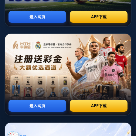
除了资质,赔率水平往往直接决定下注体验。世界杯预选赛的盘口不像
俱乐部联赛那样稳定,对数据分析能力的要求更高,因此不同平台之间
常存在明显的赔率差异。通常具备实力的体育博彩网站,会通过来自多
家权威数据公司的信息,结合自家风控模型,给出相对公平的欧赔与亚
盘。玩家在选择平台时,可以选取几场热门预选赛作为样本,对比多个
平台的即时赔率、返还率以及盘口变化频率。若某平台长期明显低于
市场平均赔率,或在临场阶段频繁大幅调盘,而且缺乏合理解释,那很可
能是风控机制过于保守甚至存在不利于玩家的设置。在推荐名单里,更