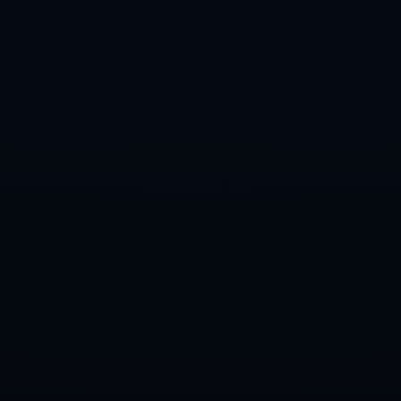
其一 数据网站 利用射门 转换率 传控区域 高位逼抢次数等数据，判
断球队真实状态，而不是只看比分。
其二 官方信息源 第一时间关注球队的伤病报告 主教练发布会 提前识
别可能的轮换和战术调整。
其三 盘口和热度数据 观察投注分布 比如一边资金极度集中却赔率未
明显下调，往往说明机构并不惧怕这一方向，适合保持警惕。通过这
些手段，你可以逐渐缩小与机构之间的信息差，在关键场次做出更接
近事实的判断。
将世界杯投注当作长期游戏 而非一夜暴富工具
若想在世界杯投注中稳定提升胜率，最重要的心态是 把世界杯当作一
个集中学习与实战的窗口，而非“一次性翻身”的机会。通过合理利用
赔率信息 严谨分析球队数据 严格执行资金管理 不断复盘自己的决
策，你会发现 即便无法做到场场预测准确，整体战绩也会比随缘下注
要理性得多。真正的秘诀不是神秘公式，而是在理性框架下做出每一
注可解释 可复盘的决定 这才是提高世界杯投注胜率最实用也最可靠
的路径。
上一篇:
最全世界杯官方投注网站推荐