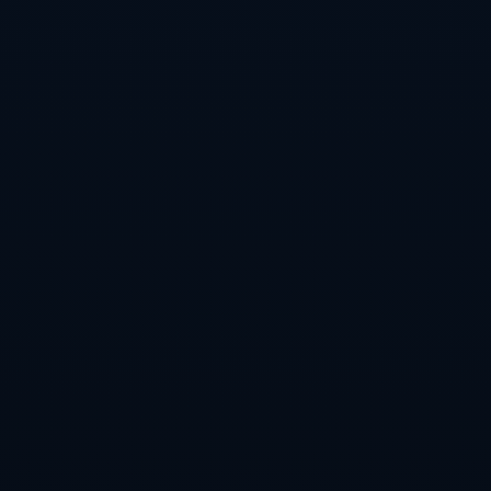
二是阵容完整度 世界杯赛程密集，伤病 停赛 轮换都会影响战斗力。
如果一支强队缺少关键中场和中卫，即便前锋再豪华，防守端的隐患
也会拉低真实胜率。
三是战术匹配度 有些球队善于高位压迫，有些擅长防守反击。面对不
同风格对手，其打法是否克制对方，常常比纸面实力更重要。所谓黑
马，往往是战术上“天克”某些强队，而不是完全依靠爆冷。
案例分析 利用信息差发现价值投注
以某届世界杯小组赛的一场对决为例，当时A队是传统豪门，拥有多
位顶级球星，全球媒体报道集中，球迷热度极高；B队则是名气不大
的欧洲二线队。赛前大部分人都看好A队轻松取胜，A队胜赔并不高，
看上去“稳妥”。但从数据层面观察可以发现
近期状态 A队连续三场热身赛场面不佳，进攻端大量浪费机会，防线
多次被对手打身后球；B队虽然对手不强，却在连续比赛中展现出组
织有序 防守专注的特点。
阵容情况 A队主力后腰因伤无法出战，破坏能力不足；B队则以整体
跑动和紧凑站位闻名。
赔率变化 初盘给出A队让一球的盘口，但临近开赛时，盘口缓慢向A
队让半一调整，且主胜赔率略有上升。
在这种情况下，盲目选择A队全取三分风险很大，而选择B队受让或者