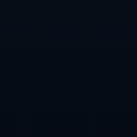
平局打出就成了一种更有价值的投注。最终结果是A队被逼平，许多
追热门的玩家遭遇损失，而少数根据信息差做出判断的玩家则稳稳获
利。这个案例说明，提高胜率的关键，并不在于每次押中赢家，而在
于持续寻找赔率与真实概率之间的错位。
资金管理是核心技巧 控制节奏才能长期存活
即便你的判断能力不错，如果没有科学的资金管理策略，几个连败就
能清空本金。实战中可以遵循三个简单原则
第一 每场投注金额控制在总资金的5%以内，避免一两场“重仓梭
哈”。
第二 不要用下一场的投注去“追回上一场的损失”，加倍追注是多数人
失败的起点。
第三 提前设定止损和止盈区间 如连续三场失利当天暂停 或当日盈利
达到本金20%后就收手，不再被情绪左右。良好的资金管理不一定让
你场场赢球，但能保证你有足够的弹性面对波动，等待真正值得出手
的机会。