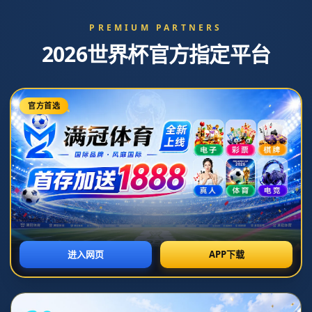
首页
>
新闻中心
新闻中心
公司新闻
行业动态
新闻中心
揭秘世界杯投注秘诀：提高胜率的实用技巧
作者：海星体育
发布时间：2026-07-07T08:29:22+08:00
点击：
揭秘世界杯投注秘诀 提高胜率的底层逻辑