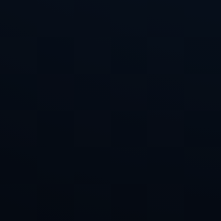
手机：13348803410
一处理措施
邮箱：admin@zhn-haixingsports.com
俱乐部的回
任、改善财
地址：福建省厦门市湖里区湖里街道
4、对足球
曼城的事件
而是整个行
此外，其他
规定，才能
最终，曼城
将在这种环
总结：
曼城频繁违
一剂醒脑良
未来，我们
进行业的健