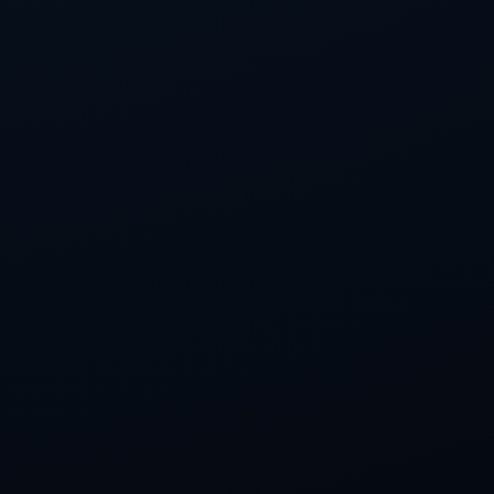
场策略。在这样一个充满挑战的时刻，曼城如何重建公众信
面。许多业内专家认为，这一事件不仅是个别俱乐部的问题，
。有声音认为，只有加强监管，确保每个俱乐部都能遵守财务
定，从根源上避免此类事件的再次发生。未来的足球市场，必
事件的处理决定，不仅是对俱乐部的惩罚，也是对整个足球界
平透明，才是长远发展的必由之路。
重视。同时，足球界也应借此机会加强规则的制定与执行，促
竞争的环境。