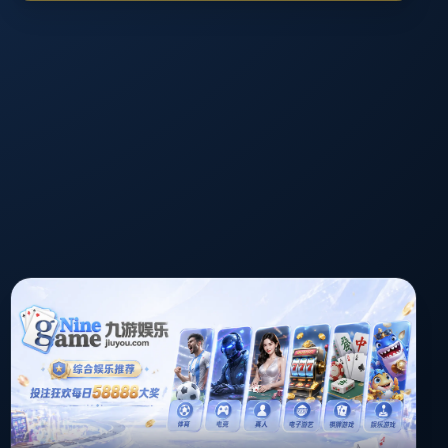
定引发广泛关注与讨论
9:22+08:00
点击：
理决定的出台，更是成为了媒体和球迷热议的焦点。违犯财务
的深刻反思。本文从多个角度探讨曼城的违犯行为及其后果，
一事件对整个足球界的影响。通过这些分析，我们希望能够更
来的不公平优势。自2011年起，欧足联实施了“财政公平政