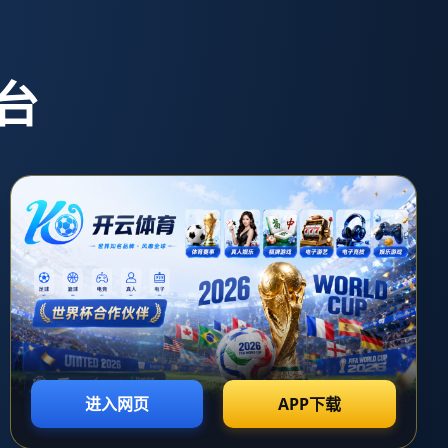
企业邮箱：admin@zhn-haixingsports.com
产品中心
新闻中心
联系方式