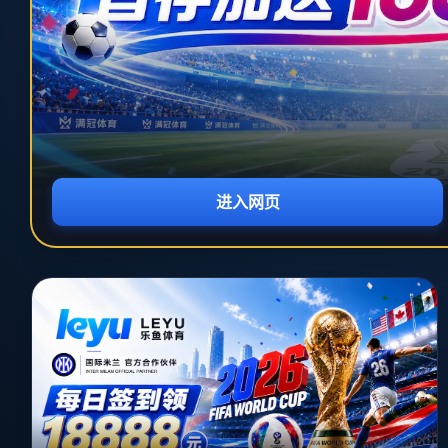
首页
>
新闻中心
新闻中心
新闻中
公司新闻
行业动态
北京时间今
新闻动态
一路高分领
极致。看台
凯恩打进第54球超越鲁尼独享英格兰队史
决战的独特
射手王荣誉
决赛中最受
德国对阵哥斯达黎加誓言大胜确保出线之