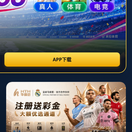
心
跳水世界杯超强对决：女子双人
作者：海星体育
发布时间：2026-07-07T08:2
晚，备受瞩目的跳水世界杯女子双人10米跳台决赛在激情与紧张中落下帷
跑的中国组合，与多支世界顶级双人搭档正面碰撞，奥运周期新规则下的
上国旗、队旗交织挥舞，场边教练与队友目光紧紧锁定跳台，现场屏息的
背景。
关注的，无疑是中国“梦之队”派出的全新双人组合。两位中国姑娘一大一