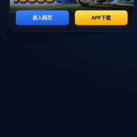
路畅通无阻
富、表情沉
自决赛——
要赢更要“
汉达诺维奇正式宣布退役 20年职业生涯画
上句号
按照规则，
“复制粘贴
利雅得新月会见巴黎高层探讨引进内马尔
跳向后屈体
与维拉蒂计划
轻微，充分
础。
2006年世界杯法国队决赛首发阵容详解与
真正的高潮
球员生涯回顾
起跳爆发力
治力，两人
2026世界杯直播预告及观看指南
说员也忍不
与此加拿大
盈与舒展，
联系我们
其在完成动
双人项目“
电话：021-5184530