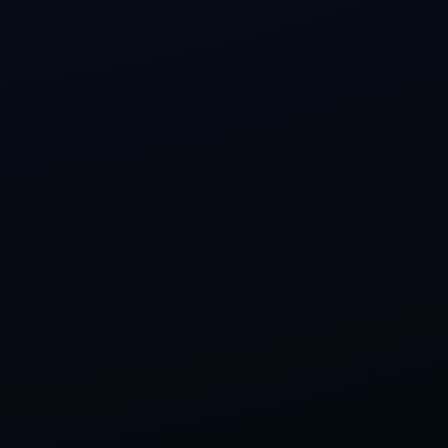
，从脚尖绷直到手臂贴耳，每一个微小调整都直指裁判打分
试场之一，中国队通过“双人+新人”组合的方式，在保证成绩
、英国等队在某些高难动作上已具备单跳冲击力，但在整体稳
续围绕“谁能在高难基础上把失误率压到最低”这一中心展开。
时落幕，但今晚的超强对决仍在延续着它的余温。对于中国跳水
景下，“梦之队”依然牢牢掌握着话语权；对于世界跳水格局
不断被刷新，技术细节被无限放大，真正的决战，或许将在不久
后的欢呼与叹息，都会成为那一战之前最重要的前奏。
一篇:
体坛联播｜阿森纳继续5分领跑，切尔西利物浦遭遇冷门