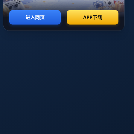
期使用的世界杯竞猜软件，至少要在安全性、数据专业度、玩法
现稳定是基础中的基础 任何存在来源不明、权限过度、频繁弹
数据源，提供包括历史交锋、伤停名单、战术风格、实时指数
、大小球、让球盘之外，细分到上半场结果、角球数、球员进
则涉及界面是否简洁、操作路径是否清晰、赔率变化是否实时