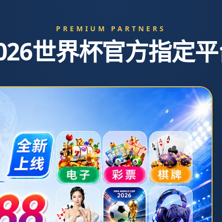
网站首页
关于我们