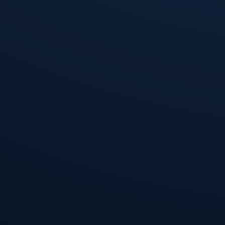
邮箱：admin@zhn-haixingsports.com
地址：福建省厦门市湖里区湖里街道
从实际使用
验。典型的