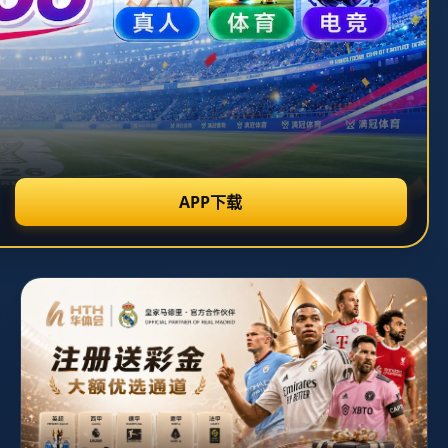
心
盘点最佳世界杯竞猜
作者：海星体育
发布时间：2026-07-07T08:2
界杯竞猜软件推荐全方位选择指南
，除了熬夜看球、刷比分、和朋友激情讨论之外，如何用一款顺手、安全
题。相比线下零散的竞猜方式，手机上的世界杯竞猜软件不仅能随时随地
升级为“玩球”。但市面上应用琳琅满目，想找到真正适合自己的产品并不
备迎接下一届世界杯的用户提供参考。
竞猜软件的核心标准