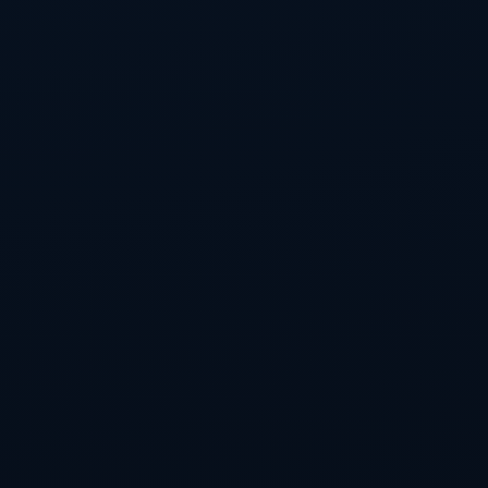
资讯与社区交流的应用，在世界杯期间会开设专题频道，集中