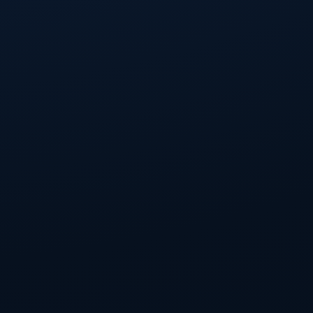
杯与洲际大赛数据进行回溯，给出倾向性意见。但值得强调的
议与自己的观赛体验、战术理解结合起来，避免盲目跟单。
用。后者未必具备直接下注功能，却擅长对世界杯上各支球队
率、定位球得分率等指标，展现出比传统统计更立体的球队画
守实力出众的球队在小组赛阶段被普遍低估，通过分析对手进攻
以数据支撑决策的方式，也逐渐成为世界杯竞猜中更受推崇的