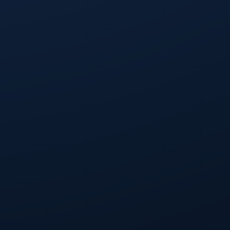
播、数据分析、社区讨论和竞猜功能集成在一起，形成闭环体
等统计数据，并配有简单直观的趋势图和冷热分析，帮助用户