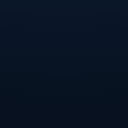
速形成判断。有些应用还会推出智能推荐模型，通过机器学习对过往世界
荐更多是辅助工具，而不是稳定的“稳赚指引”，理性玩家通常会将模型建
软件 深度玩家的隐形“军师”
深入的老球迷来说，他们通常会将综合型软件与专业数据分析软件搭配使
与短期状态进行拆解，例如通过预期进球xG、关键传球次数、压迫成功
案例中，不少玩家会利用数据软件发现市场赔率的“偏差点” 比如某支防
战术匹配度后，选择让球方向进行竞猜，从而获得超出预期的回报。这种
型应用 用观点和信息细化竞猜角度