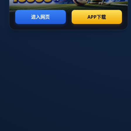
在具体推荐
全网最全世界杯直播在线观看平台推荐
丰富度和用
出可疑广告
意甲-劳塔罗制胜 国际米兰1-0客胜亚特兰
在内的多维
大
球等多样化
刷新以及客
实时精彩：中国世界杯预选赛全程直播解
综合型世界
析
武汉三镇状态回落 泰山队三分领跑首次登
顶足彩保证
联系我们
电话：021-5184530
手机：13348803410