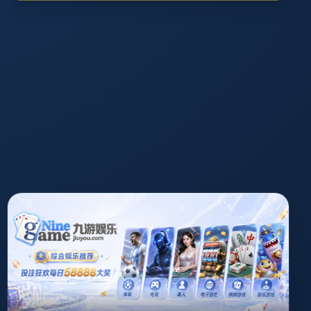
台的全面指南
9:22+08:00
点击：
，真假难辨、体验参差不齐，稍不留神就可能遇到风控不透
关键就在于如何选择一个真正可靠且适合自己的世界杯滚球平
标准。