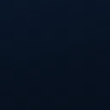
可查询的监管机构，比如在网站底部清晰展示牌照号码、注册
些信息，再观察是否有独立的第三方安全认证以及完善的隐私
登录等，也都是判断平台是否重视安全的直观信号。如果一个平
高，滚球盘的盘口变化也最为频繁。优质平台通常会提供多样
时、透明可查。可以尝试在两三个不同平台上对比同一场世界
盘”，那么长期下来会明显拉低你的收益空间。相反，那些盘