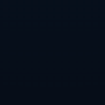
重点关注的是实时滚球体验与技术稳定性。滚球最大的特点就是“随场而动
稳定尤为重要。理想的平台应具备低延迟数据同步、稳定的服务器、清晰
：下注后是否很快确认、是否频繁出现“赔率已变化请重新确认”的提示、