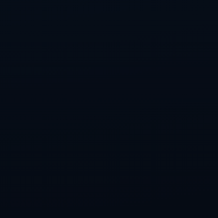
一晚多场进行，如果平台界面杂乱、盘口排列逻辑不清晰，很
并支持快速投注、一键确认、收藏常用盘口等功能。手机端体
速度、页面布局是否适配不同屏幕、操作动作是否顺畅等。