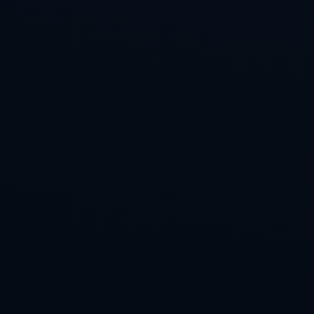
到这些问题
除了技术体
容易错过最
验尤其重要