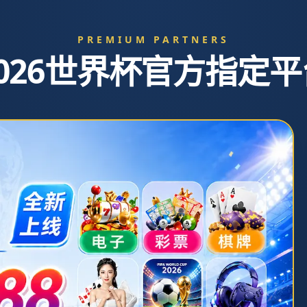
网站首页
关于我们