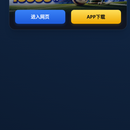
完整版：杨瀚森冲击NBA的可能性解析
全面解析世界杯比分平台的功能与优势
令人心潮澎湃的世界杯决赛颁奖仪式精彩
瞬间回放合集
深入解析世界杯买球攻略与注意事项
联系我们
电话：021-5184530
手机：13348803410
邮箱：admin@zhn-haixingsports.com