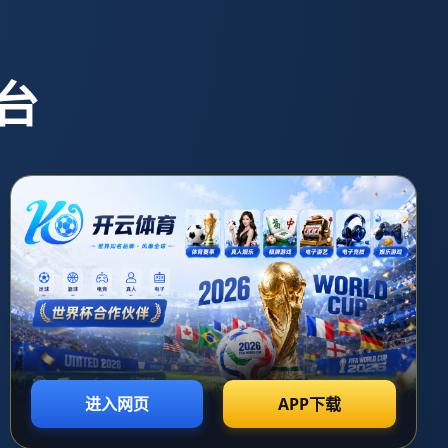
企业邮箱：admin@zhn-haixingsports.com
产品中心
新闻中心
联系方式