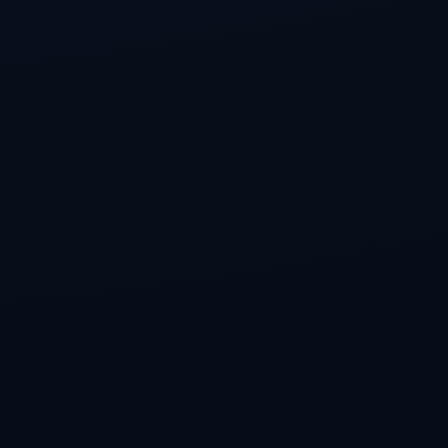
现实中，平台通常采取免费+增值服务的混合模式部分比赛可免
的轻度球迷，可以关注具备免费场次、精选集锦、赛后点播的
望从小组赛就开始深入研究各队表现的重度球迷，开通一个世
提前一分钟或多角度信号、专属解说等额外权益。在选择时仍
动续费的情况。