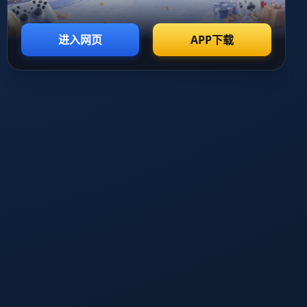
、真高清的直播”。当下平台众多，收费与免费并存，有的画质
中，找到真正值得信赖的免费高清世界杯直播在线观看平台，
表现等维度，系统分析当前主流选择，帮助你在家中也能获得