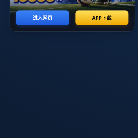
2023世界杯高清直播在线观看，畅享赛事
精彩
世界杯足球直播平台及观看渠道解析
2026世界杯比分预测与赛程分析
全面解析世界杯投注方式与策略指南
联系我们
电话：021-5184530
每到世界杯
手机：13348803410
一般，有的
邮箱：admin@zhn-haixingsports.com
成为每一位