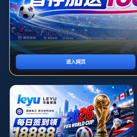
首页
>
新闻中心
新闻中心
新闻中
公司新闻
行业动态
免费高清世
新闻动态
2023年世界杯竞猜平台排行榜及推荐指南
深入解读世界杯比赛中的关键战术分析