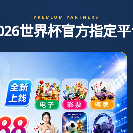
网站首页
关于我们