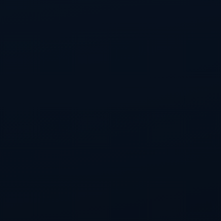
不高，快速反击时球员几乎成了一团模糊的影子，更别提看清
择了具备4K赛事专区的正规平台，配合家中的大屏电视和稳定
至球衣细微纹理都清晰可见，连草皮上被铲出的草屑都能分辨
不仅延迟明显，而且在进球瞬间极易出现画面卡顿或者直接掉
台，远比省下一点费用更重要，尤其是对那些不想错过任何关