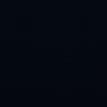
上一篇:
实时精彩：中国世界杯预选赛全程直播解析
下一篇:
免费在线观看世界杯比赛直播网站推荐
联系电话：021-5184530 公司地址:福建省厦门市湖里区湖里街道