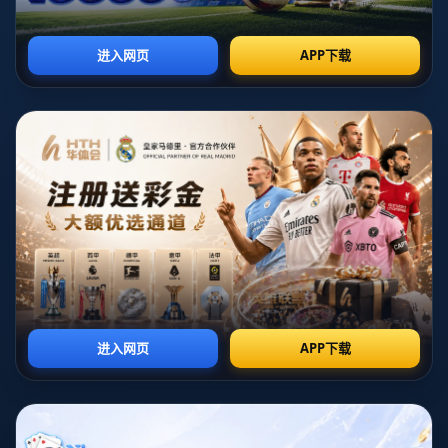
美劲旅，即便首轮对阵看似轻松，其整体晋级难度也会显著高于另一
半区中对手普遍实力平均但缺乏顶级冲击力的格局。在预测世界杯淘
汰赛走向时，应将整条晋级链条可视化，综合考量三点要素 对阵强度
分布 体能与轮换消耗 潜在心理压力峰值出现在哪一轮。尤其是当一
支球队可能连续遭遇风格不同的对手，例如先对抗高压逼抢，再立刻
面对密集防守反击体系时，其战术调整能力和板凳深度便成为决定成
败的隐性变量。