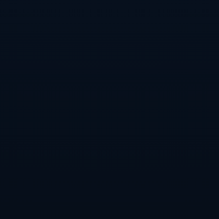
以某届世界杯的一支冠军球队为例，其淘汰赛路径在赛前并不被视作
“最佳签位” 首战便遭遇硬朗且防守纪律极强的欧洲对手，四分之一决
赛则有可能迎来同洲的技术流强队，半决赛则大概率碰上另一传统豪
门。从冷静的赛程分析视角看，这条路径几乎要求球队在三个层面都
有高水准表现 心理上必须在首轮就适应淘汰赛的压力强度 战术上要
拥有对不同对手的预案 体能上要确保核心球员能挺过高密度的强度消
耗。最终，这支球队依靠严密的防线结构、极高的转换效率以及对每
个阶段节奏的精准控制，连续化解了三种不同风格的挑战，从而证明
了赛前“不利签位”并不能简单等同于“夺冠难度翻倍”。这一案例说
明，赛程只是框架，执行才是变量，深度预测必须同时考量结构与细
节。