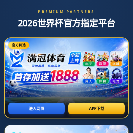
首页
>
新闻中心
新闻中心
公司新闻
行业动态
新闻中心
深入分析与预测：世界杯淘汰赛赛程全景解读
作者：海星体育
发布时间：2026-07-07T08:29:22+08:00
点击：
深入分析与预测世界杯淘汰赛格局全景解读
当小组赛的喧嚣渐渐退去，真正决定冠军归属的往往不是进多少球，